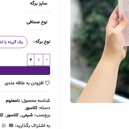
سایز برگه
نوع صحافی
نوع برگه
افزودن به علاقه مندی
شناسه محصول:
نامعلوم
دسته:
کلاسور
برچسب:
شیمی
,
کلاسور
,
کل
به اشتراک بگذارید: