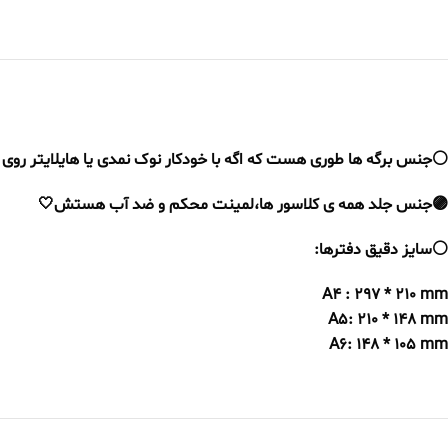
⚪️جنس برگه ها طوری هست که اگه با خودکار نوک نمدی یا هایلایتر رو
🟣جنس جلد همه ی کلاسور ها،لمینت محکم و ضد آب هستش🤍
⚪️سایز دقیق دفترها:
A4 : 297 * 210 mm
A5: 210 * 148 mm
A6: 148 * 105 mm