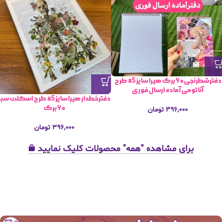
دفترشطرنجی۶۰برگ هیرا سایز a5 طرح
آناتومی آماده ارسال فوری
دفترخطدار هیرا سایز a5 طرح اسکلت سب
۶۰برگ
۳۹۶,۰۰۰
تومان
۳۹۶,۰۰۰
تومان
برای مشاهده "همه" محصولات کلیک نمایید