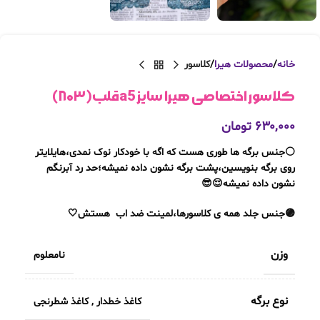
خانه
محصولات هیرا
کلاسور
کلاسور اختصاصی هیرا سایز a5قلب(۸۰۳)
۶۳۰,۰۰۰
تومان
⚪جنس برگه ها طوری هست که اگه با خودکار نوک نمدی،هایلایتر
روی برگه بنویسین،پشت برگه نشون داده نمیشه؛حد رد آبرنگم
نشون داده نمیشه😌😎
🟣جنس جلد همه ی کلاسورها،لمینت ضد اب هستش🤍
وزن
نامعلوم
نوع برگه
کاغذ خطدار
,
کاغذ شطرنجی