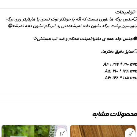
توضیحات
⚪️جنس برگه ها طوری هست که اگه با خودکار نوک نمدی یا هایلایتر روی برگه
بنویسین،پشت برگه نشون داده نمیشه؛حتی رد آبرنگم نشون داده نمیشه😎
🟣جنس جلد همه ی دفترا،لمینت محکم و ضد آب هستش🤍
⚪️سایز دقیق دفترها:
A4 : 297 * 210 mm
A5: 210 * 148 mm
A6: 148 * 105 mm
محصولات مشابه