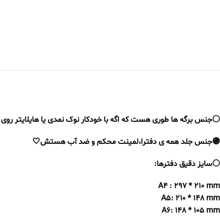
⚪️جنس برگه ها طوری هست که اگه با خودکار نوک نمدی یا هایلایتر رو
🟣جنس جلد همه ی دفترا،لمینت محکم و ضد آب هستش🤍
⚪️سایز دقیق دفترها:
A4 : 297 * 210 mm
A5: 210 * 148 mm
A6: 148 * 105 mm