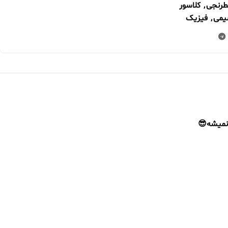
طرنجی
,
کلاسور
می
,
فیزیک
 نمیشه😎