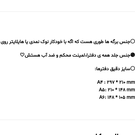
⚪️جنس برگه ها طوری هست که اگه با خودکار نوک نمدی یا هایلایتر رو
🟣جنس جلد همه ی دفترا،لمینت محکم و ضد آب هستش🤍
⚪️سایز دقیق دفترها:
A4 : 297 * 210 mm
A5: 210 * 148 mm
A6: 148 * 105 mm