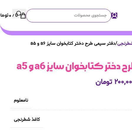
0
/
۰
توما
شطرنجی
دفتر سیمی طرح دختر کتابخوان سایز a6 و a5
ختر کتابخوان سایز a6 و a5
۲۰۰,۰
تومان
نامعلوم
کاغذ شطرنجی