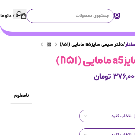
0
/
۰
توما
طدار
دفتر سیمی سایزa5 مامایی (۸۵۱)
(۸۵۱)
۳۷۶,۰۰
تومان
نامعلوم