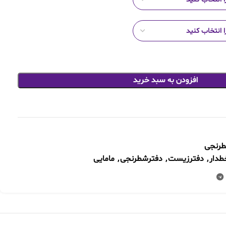
افزودن به سبد خرید
طرنجی
طدار
,
دفترزیست
,
دفترشطرنجی
,
مامایی