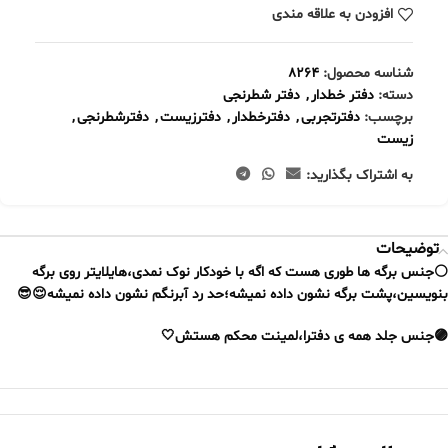
افزودن به علاقه مندی
شناسه محصول:
8264
دسته:
دفتر خطدار
,
دفتر شطرنجی
برچسب:
دفترتجربی
,
دفترخطدار
,
دفترزیست
,
دفترشطرنجی
,
زیست
به اشتراک بگذارید:
توضیحات
⚪جنس برگه ها طوری هست که اگه با خودکار نوک نمدی،هایلایتر روی برگه
بنویسین،
پشت برگه نشون داده نمیشه
؛حد رد آبرنگم نشون داده نمیشه😌😎
🟣جنس جلد همه ی دفترا،لمینت محکم هستش🤍