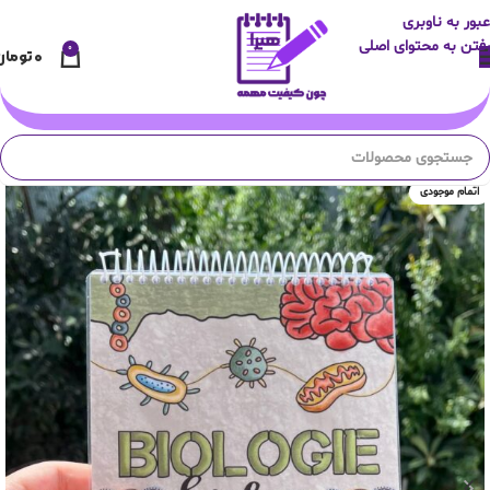
عبور به ناوبری
رفتن به محتوای اصلی
0
۰
تومان
اتمام موجودی