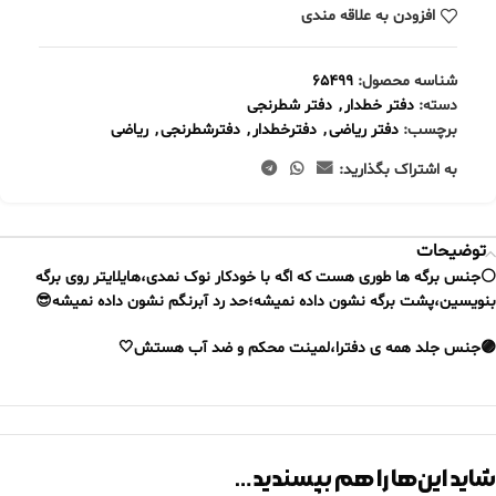
افزودن به علاقه مندی
شناسه محصول:
65499
دسته:
دفتر خطدار
,
دفتر شطرنجی
برچسب:
دفتر ریاضی
,
دفترخطدار
,
دفترشطرنجی
,
ریاضی
به اشتراک بگذارید:
توضیحات
⚪️جنس برگه ها طوری هست که اگه با خودکار نوک نمدی،هایلایتر روی برگه
بنویسین،پشت برگه نشون داده نمیشه؛حد رد آبرنگم نشون داده نمیشه😎
🟣جنس جلد همه ی دفترا،لمینت محکم و ضد آب هستش🤍
شاید این‌ها را هم بپسندید…