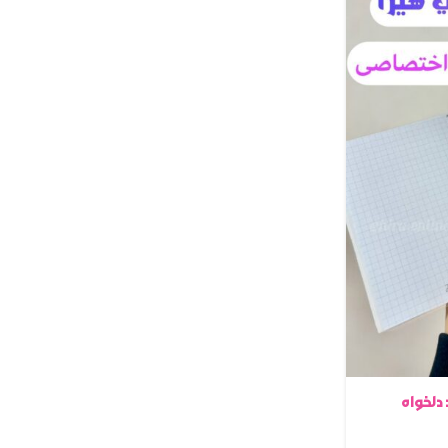
دلخواه