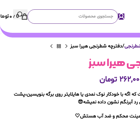
0
/
۰
توما
شطرنجی
دفترچه شطرنجی هیرا سبز
ی هیرا سبز
۲۶۲,۰۰
تومان
 اگه با خودکار نوک نمدی یا هایلایتر روی برگه بنویسین،پشت
رد آبرنگم نشون داده نمیشه😎
لمینت محکم و ضد آب هستش🤍