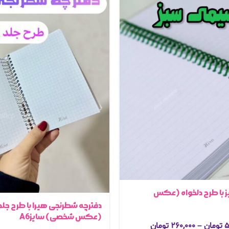
 با طرح دلخواه (عکس
دفترچه شطرنجی هیرا با طرح جلد 
(عکس شخصی) سایزA6
۵
تومان
–
۲۶۰,۰۰۰
تومان