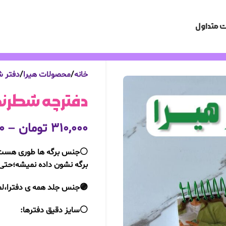
 متداول
خانه
محصولات هیرا
دفتر 
دفترچه شطرنج
۳۱۰,۰۰۰
تومان
–
۰
⚪️جنس برگه ها طوری هست که
برگه نشون داده نمیشه؛حتی 
🟣جنس جلد همه ی دفترا،
⚪️سایز دقیق دفترها: