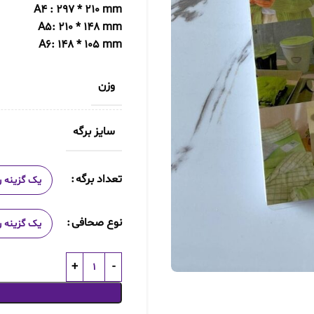
A4 : 297 * 210 mm
A5: 210 * 148 mm
A6: 148 * 105 mm
وزن
سایز برگه
تعداد برگه
نوع صحافی