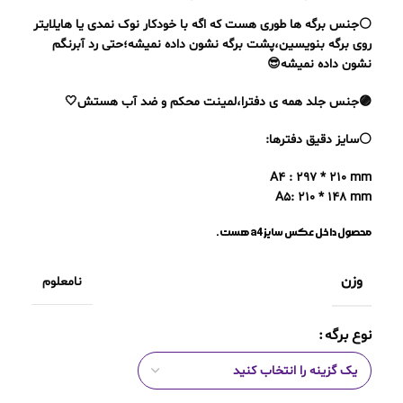
⚪️جنس برگه ها طوری هست که اگه با خودکار نوک نمدی یا هایلایتر
روی برگه بنویسین،پشت برگه نشون داده نمیشه؛حتی رد آبرنگم
نشون داده نمیشه😎
🟣جنس جلد همه ی دفترا،لمینت محکم و ضد آب هستش🤍
⚪️سایز دقیق دفترها:
A4 : 297 * 210 mm
A5: 210 * 148 mm
محصول داخل عکس سایز a4 هست.
وزن
نامعلوم
نوع برگه