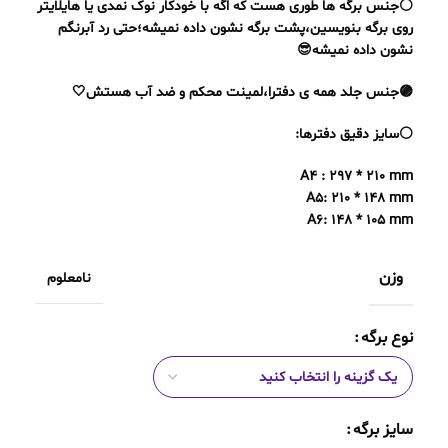
⚪️جنس برگه ها طوری هست که اگه با خودکار نوک نمدی یا هایلایتر
روی برگه بنویسین،پشت برگه نشون داده نمیشه؛حتی رد آبرنگم
نشون داده نمیشه😎
🟣جنس جلد همه ی دفترا،لمینت محکم و ضد آب هستش🤍
⚪️سایز دقیق دفترها:
A4 : 297 * 210 mm
A5: 210 * 148 mm
A6: 148 * 105 mm
وزن
نامعلوم
نوع برگه
سایز برگه