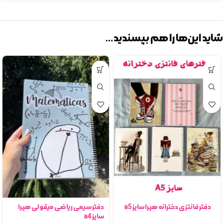
شاید این‌ها را هم بپسندید…
دفتر فانتزی دخترانه هیرا سایز a5
دفتر سیمی ریاضی میقولی هیرا
سایز a4