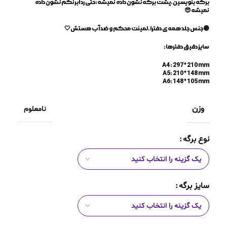
برگه بنویسین،پشت برگه نشون داده نمیشه؛حتی رد آبرنگم نشون داده
نمیشه😎
🟣جنس جلد همه ی دفترا،لمینت محکم و ضد آب هستش🤍
سایز دقیق دفترها:
A4 : 297 * 210 mm
A5: 210 * 148 mm
A6: 148 * 105 mm
وزن
نامعلوم
نوع برگه
سایز برگه