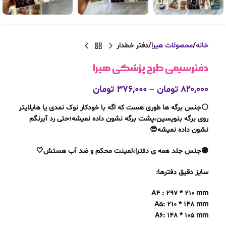
خانه
محصولات هیرا
دفتر خطدار
دفترسیمی طرح پزشکی هیرا
۸۲۰,۰۰۰
تومان
–
۳۷۶,۰۰۰
تومان
⚪️جنس برگه ها طوری هست که اگه با خودکار نوک نمدی یا هایلایتر
روی برگه بنویسین،پشت برگه نشون داده نمیشه؛حتی رد آبرنگم
نشون داده نمیشه😎
🟣جنس جلد همه ی دفترا،لمینت محکم و ضد آب هستش🤍
سایز دقیق دفترها:
A4 : 297 * 210 mm
A5: 210 * 148 mm
A6: 148 * 105 mm