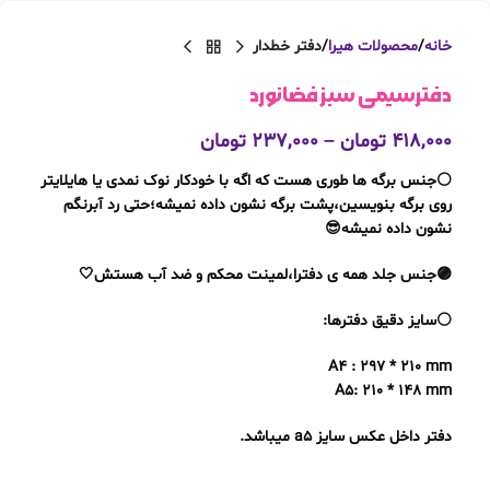
خانه
محصولات هیرا
دفتر خطدار
دفترسیمی سبز فضانورد
۴۱۸,۰۰۰
تومان
–
۲۳۷,۰۰۰
تومان
⚪️جنس برگه ها طوری هست که اگه با خودکار نوک نمدی یا هایلایتر
روی برگه بنویسین،پشت برگه نشون داده نمیشه؛حتی رد آبرنگم
نشون داده نمیشه😎
🟣جنس جلد همه ی دفترا،لمینت محکم و ضد آب هستش🤍
⚪️سایز دقیق دفترها:
A4 : 297 * 210 mm
A5: 210 * 148 mm
دفتر داخل عکس سایز a5 میباشد.