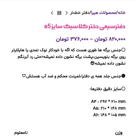
خانه
محصولات هیرا
دفتر خطدار
دفترسیمی دختر کلاسیک سایز a5
۸۲۰,۰۰۰
تومان
–
۳۷۶,۰۰۰
تومان
⚪️جنس برگه ها طوری هست که اگه با خودکار نوک نمدی یا هایلایتر
روی برگه بنویسین،پشت برگه نشون داده نمیشه؛حتی رد آبرنگم
نشون داده نمیشه😎
🟣جنس جلد همه ی دفترا،لمینت محکم و ضد آب هستش🤍
⚪️سایز دقیق دفترها:
A4 : 297 * 210 mm
A5: 210 * 148 mm
A6: 148 * 105 mm
وزن
نامعلوم