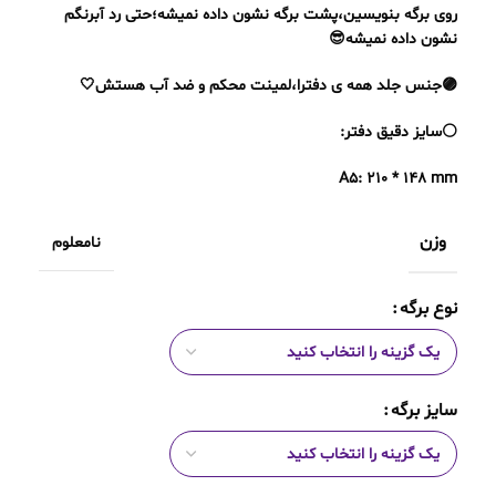
روی برگه بنویسین،پشت برگه نشون داده نمیشه؛حتی رد آبرنگم
نشون داده نمیشه😎
🟣جنس جلد همه ی دفترا،لمینت محکم و ضد آب هستش🤍
⚪️سایز دقیق دفتر:
A5: 210 * 148 mm
وزن
نامعلوم
نوع برگه
سایز برگه