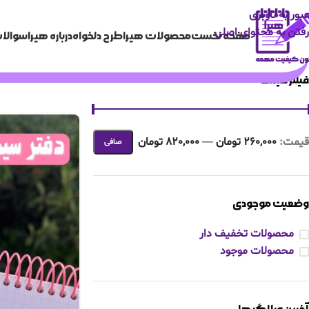
عبور به ناوبری
رفتن به محتوای اصلی
صفحه نخست
محصولات هیرا
طرح دلخواه
درباره هیرا
سوالات
فیلتر قیمت
قيمت:
260,000 تومان
—
820,000 تومان
صافی
وضعیت موجودی
محصولات تخفیف دار
محصولات موجود