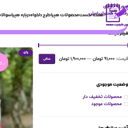
عبور به ناوبری
رفتن به محتوای اصلی
صفحه نخست
محصولات هیرا
طرح دلخواه
درباره هیرا
سوالات
فیلتر قیمت
-5%
قيمت:
91,000 تومان
—
1,900,000 تومان
صافی
وضعیت موجودی
محصولات تخفیف دار
محصولات موجود