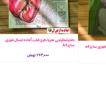
دفترشطرنجی هیرا طرح قلب آماده ارسال فوری
سایز A4
ری سایز a4
۲۶۳,۰۰۰
تومان