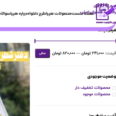
عبور به ناوبری
رفتن به محتوای اصلی
صفحه نخست
محصولات هیرا
طرح دلخواه
درباره هیرا
سوالات
فیلتر قیمت
قيمت:
241,000 تومان
—
820,000 تومان
صافی
وضعیت موجودی
محصولات تخفیف دار
محصولات موجود