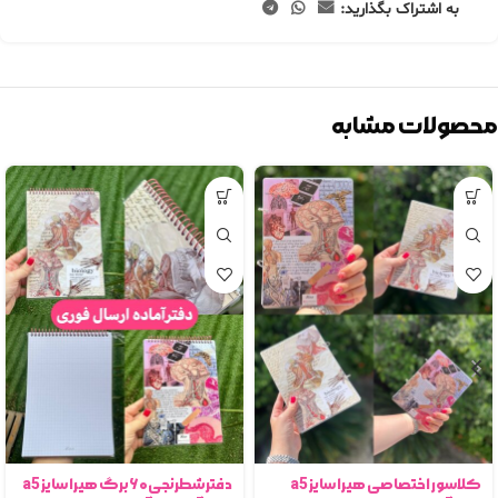
به اشتراک بگذارید:
محصولات مشابه
کلاسور اختصاصی هیرا سایز a5
دفترشطرنجی۶۰برگ هیرا سایز a5