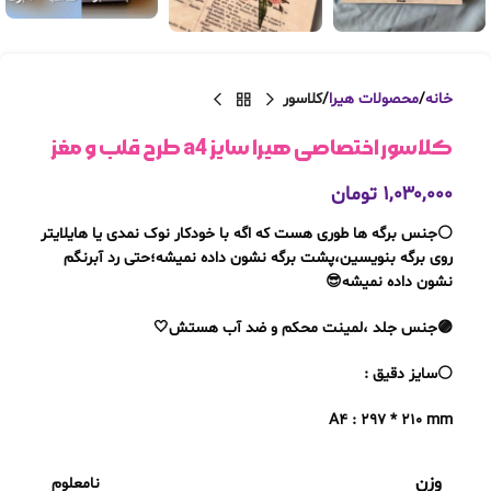
خانه
محصولات هیرا
کلاسور
کلاسور اختصاصی هیرا سایز a4 طرح قلب و مغز
۱,۰۳۰,۰۰۰
تومان
⚪️جنس برگه ها طوری هست که اگه با خودکار نوک نمدی یا هایلایتر
روی برگه بنویسین،پشت برگه نشون داده نمیشه؛حتی رد آبرنگم
نشون داده نمیشه😎
🟣جنس جلد ،لمینت محکم و ضد آب هستش🤍
⚪️سایز دقیق :
A4 : 297 * 210 mm
وزن
نامعلوم